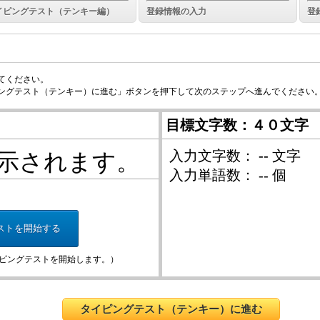
イピングテスト（テンキー編）
登録情報の入力
登
）
てください。
ングテスト（テンキー）に進む」ボタンを押下して次のステップへ進んでください
目標文字数：４０文字
入力文字数：
--
文字
示されます。
入力単語数：
--
個
ピングテストを開始します。）