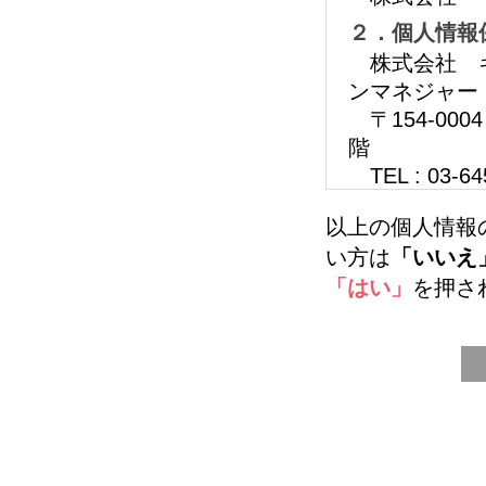
２．個人情報
株式会社 キ
ンマネジャー
〒154-000
階
TEL : 03-6
３．個人情報
以上の個人情報
当社に対する
い方は
「いいえ
び、お仕事の
「はい」
を押さ
４．第三者提
次に掲げる場
ることはござ
・ご本人様
・法令に基
・人の生命、
って、ご本人