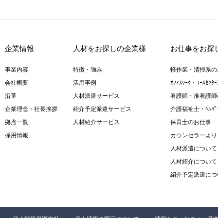
５．個人情報
当社は事業運
す。この場合
企業情報
人材をお探しの企業様
お仕事をお探
報の適正管理
実施させます
事業内容
特徴・強み
軽作業・清掃系の
６．個人情報
会社概要
活用事例
ｵﾌｨｽﾜｰｸ・ｺｰﾙｾ
ご本人様は、
沿革
人材派遣サービス
看護師・准看護師
的の通知、開
企業理念・社長挨拶
紹介予定派遣サービス
介護福祉士・ﾍﾙﾊ
去、第三者へ
拠点一覧
人材紹介サービス
保育士のお仕事
し出ることが
採用情報
カウンセラーより
ていただいた
人材派遣について
７．個人情報
人材紹介について
ご本人様が当
紹介予定派遣につ
ものです。た
等が適切な状